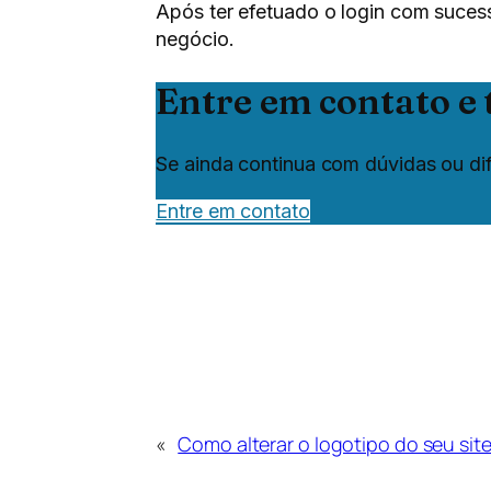
Após ter efetuado o login com sucess
negócio.
Entre em contato e 
Se ainda continua com dúvidas ou dif
Entre em contato
«
Como alterar o logotipo do seu sit