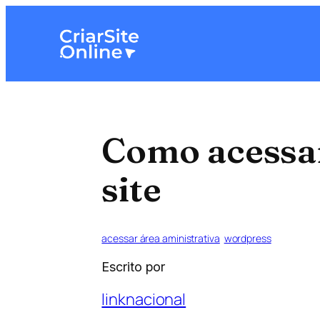
Como acessar
site
acessar área aministrativa
wordpress
Escrito por
linknacional