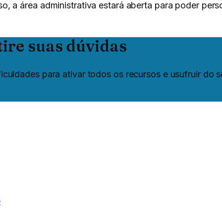
o, a área administrativa estará aberta para poder pers
tire suas dúvidas
iculdades para ativar todos os recursos e usufruir do s
e